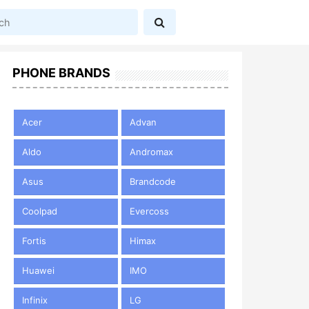
PHONE BRANDS
Acer
Advan
Aldo
Andromax
Asus
Brandcode
Coolpad
Evercoss
Fortis
Himax
Huawei
IMO
Infinix
LG