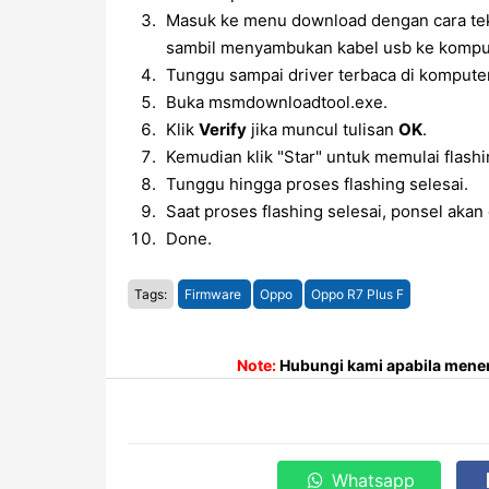
Masuk ke menu download dengan cara te
sambil menyambukan kabel usb ke kompu
Tunggu sampai driver terbaca di kompute
Buka msmdownloadtool.exe.
Klik
Verify
jika muncul tulisan
OK
.
Kemudian klik "Star" untuk memulai flashi
Tunggu hingga proses flashing selesai.
Saat proses flashing selesai, ponsel akan 
Done.
Tags:
Firmware
Oppo
Oppo R7 Plus F
Note:
Hubungi kami apabila menem
Whatsapp