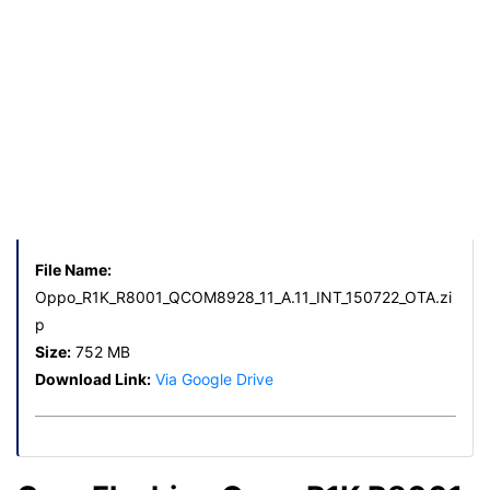
File Name:
Oppo_R1K_R8001_QCOM8928_11_A.11_INT_150722_OTA.zi
p
Size:
752 MB
Download Link:
Via Google Drive