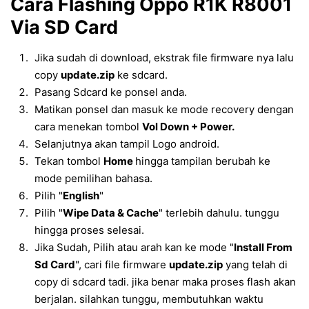
Cara Flashing Oppo R1K R8001
Via SD Card
Jika sudah di download, ekstrak file firmware nya lalu
copy
update.zip
ke sdcard.
Pasang Sdcard ke ponsel anda.
Matikan ponsel dan masuk ke mode recovery dengan
cara menekan tombol
Vol Down + Power.
Selanjutnya akan tampil Logo android.
Tekan tombol
Home
hingga tampilan berubah ke
mode pemilihan bahasa.
Pilih "
English
"
Pilih "
Wipe Data & Cache
" terlebih dahulu. tunggu
hingga proses selesai.
Jika Sudah, Pilih atau arah kan ke mode "
Install From
Sd Card
", cari file firmware
update.zip
yang telah di
copy di sdcard tadi. jika benar maka proses flash akan
berjalan. silahkan tunggu, membutuhkan waktu