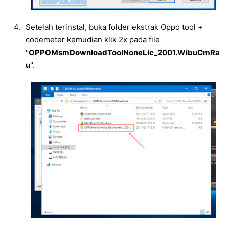
Setelah terinstal, buka folder ekstrak Oppo tool +
codemeter kemudian klik 2x pada file
"
OPPOMsmDownloadToolNoneLic_2001.WibuCmRa
u
".