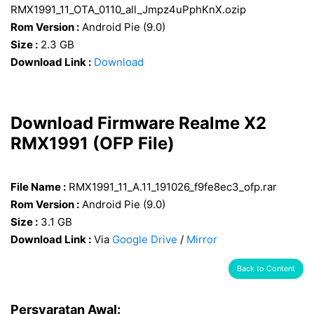
RMX1991_11_OTA_0110_all_Jmpz4uPphKnX.ozip
Rom Version :
Android Pie (9.0)
Size :
2.3 GB
Download Link :
Download
Download Firmware Realme X2
RMX1991 (OFP File)
File Name :
RMX1991_11_A.11_191026_f9fe8ec3_ofp.rar
Rom Version :
Android Pie (9.0)
Size :
3.1 GB
Download Link :
Via
Google Drive
/
Mirror
Back to Content
Persyaratan Awal: