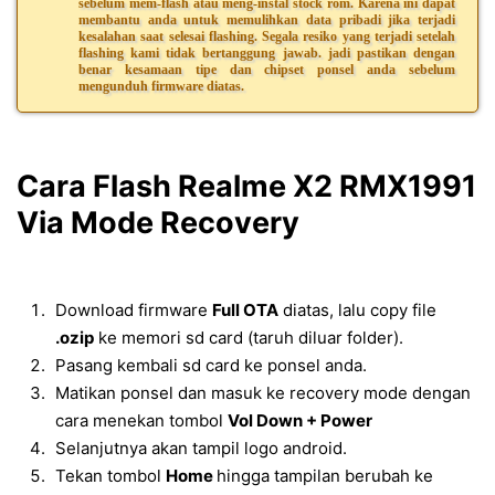
sebelum mem-flash atau meng-instal stock rom. Karena ini dapat
membantu anda untuk memulihkan data pribadi jika terjadi
kesalahan saat selesai flashing. Segala resiko yang terjadi setelah
flashing kami tidak bertanggung jawab. jadi pastikan dengan
benar kesamaan tipe dan chipset ponsel anda sebelum
mengunduh firmware diatas.
Cara Flash Realme X2 RMX1991
Via Mode Recovery
Download firmware
Full OTA
diatas, lalu copy file
.ozip
ke memori sd card (taruh diluar folder).
Pasang kembali sd card ke ponsel anda.
Matikan ponsel dan masuk ke recovery mode dengan
cara menekan tombol
Vol Down + Power
Selanjutnya akan tampil logo android.
Tekan tombol
Home
hingga tampilan berubah ke