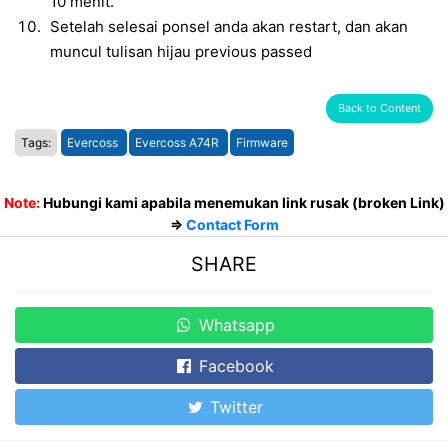
10 menit.
Setelah selesai ponsel anda akan restart, dan akan
muncul tulisan hijau previous passed
Back to Content
Tags:
Evercoss
Evercoss A74R
Firmware
Note:
Hubungi kami apabila menemukan link rusak (broken Link)
=>
Contact Form
SHARE
Whatsapp
Facebook
Twitter