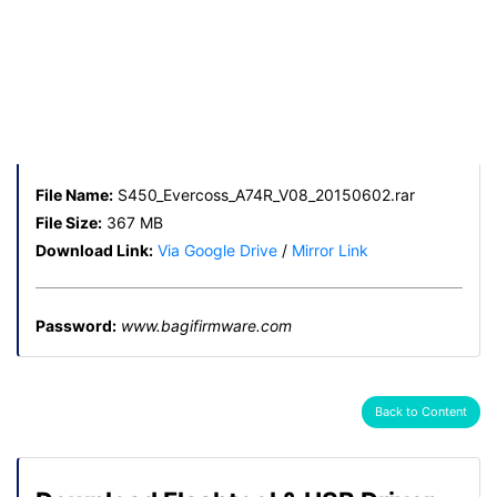
File Name:
S450_Evercoss_A74R_V08_20150602.rar
File Size:
367 MB
Download Link:
Via Google Drive
/
Mirror Link
Password:
www.bagifirmware.com
Back to Content