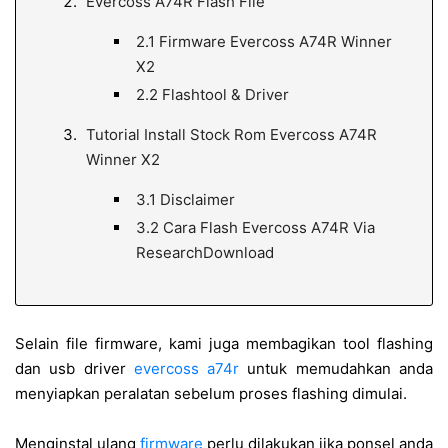
Evercoss A74R Flash File
2.1
Firmware Evercoss A74R Winner
X2
2.2
Flashtool & Driver
Tutorial Install Stock Rom Evercoss A74R
Winner X2
3.1
Disclaimer
3.2
Cara Flash Evercoss A74R Via
ResearchDownload
Selain file firmware, kami juga membagikan tool flashing
dan usb driver
evercoss a74r
untuk memudahkan anda
menyiapkan peralatan sebelum proses flashing dimulai.
Menginstal ulang
firmware
perlu dilakukan jika ponsel anda