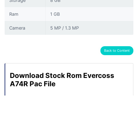
Storage
8 GB
Ram
1 GB
Camera
5 MP / 1.3 MP
Back to Content
Download Stock Rom Evercoss
A74R Pac File