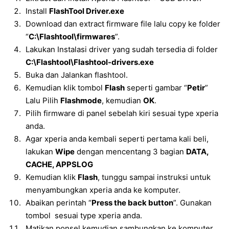
Install
FlashTool Driver.exe
Download dan extract firmware file lalu copy ke folder
“
C:\Flashtool\firmwares
”.
Lakukan Instalasi driver yang sudah tersedia di folder
C:\Flashtool\Flashtool-drivers.exe
Buka dan Jalankan flashtool.
Kemudian klik tombol
Flash
seperti gambar “
Petir
”
Lalu Pilih
Flashmode
, kemudian
OK
.
Pilih firmware di panel sebelah kiri sesuai type xperia
anda.
Agar xperia anda kembali seperti pertama kali beli,
lakukan
Wipe
dengan mencentang 3 bagian
DATA,
CACHE, APPSLOG
Kemudian klik
Flash
, tunggu sampai instruksi untuk
menyambungkan xperia anda ke komputer.
Abaikan perintah “
Press the back button
”. Gunakan
tombol sesuai type xperia anda.
Matikan ponsel kemudian sambungkan ke komputer