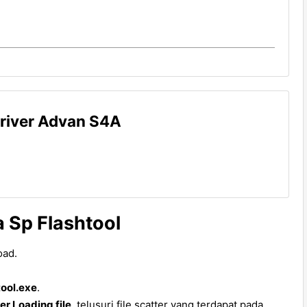
river Advan S4A
 Sp Flashtool
oad.
tool.exe
.
er Loading file
, telusuri file scatter yang terdapat pada