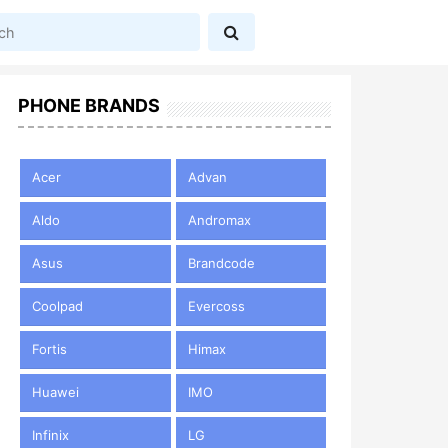
PHONE BRANDS
Acer
Advan
Aldo
Andromax
Asus
Brandcode
Coolpad
Evercoss
Fortis
Himax
Huawei
IMO
Infinix
LG