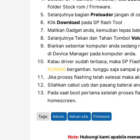
Folder Stock rom / Firmware.
Selanjutnya bagian
Preloader
jangan di ce
Klik
Download
pada SP flash Tool
Matikan Gadget anda, kemudian lepas batera
Selanjutnya Tekan dan Tahan Tombol
Vol
Biarkan sebentar komputer anda sedang m
di Device Manager pada komputer anda.
Kalau driver sudah terbaca, maka SP Fla
KUNING
bergantian. tunggu saja sampai p
Jika proses flashing telah selesai maka ak
Silahkan cabut usb dan pasang baterai and
Pada saat boot pertama setelah proses fl
homescreen.
Tags:
Advan
Advan s4a
Firmware
Note:
Hubungi kami apabila menem