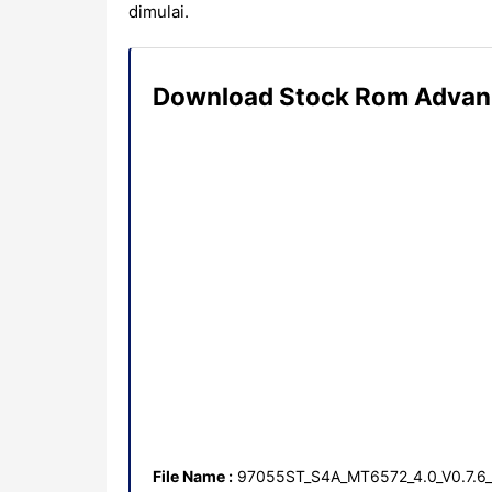
dimulai.
Download Stock Rom Advan
File Name :
97055ST_S4A_MT6572_4.0_V0.7.6_