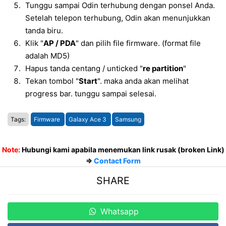
Tunggu sampai Odin terhubung dengan ponsel Anda.
Setelah telepon terhubung, Odin akan menunjukkan
tanda biru.
Klik "
AP / PDA
" dan pilih file firmware. (format file
adalah MD5)
Hapus tanda centang / unticked "
re partition
"
Tekan tombol "
Start
". maka anda akan melihat
progress bar. tunggu sampai selesai.
Tags:
Firmware
Galaxy Ace 3
Samsung
Note:
Hubungi kami apabila menemukan link rusak (broken Link)
=>
Contact Form
SHARE
Whatsapp