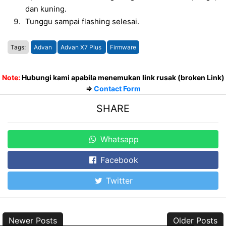
dan kuning.
Tunggu sampai flashing selesai.
Tags:
Advan
Advan X7 Plus
Firmware
Note:
Hubungi kami apabila menemukan link rusak (broken Link)
=>
Contact Form
SHARE
Whatsapp
Facebook
Twitter
Newer Posts
Older Posts