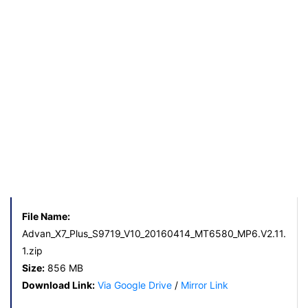
File Name:
Advan_X7_Plus_S9719_V10_20160414_MT6580_MP6.V2.11.
1.zip
Size:
856 MB
Download Link:
Via Google Drive
/
Mirror Link