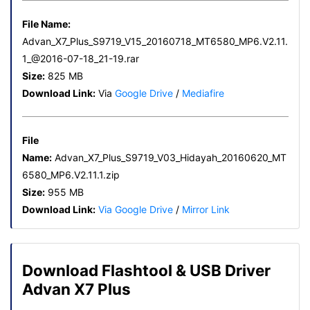
File Name:
Advan_X7_Plus_S9719_V15_20160718_MT6580_MP6.V2.11.
1_@2016-07-18_21-19.rar
Size:
825 MB
Download Link:
Via
Google Drive
/
Mediafire
File
Name:
Advan_X7_Plus_S9719_V03_Hidayah_20160620_MT
6580_MP6.V2.11.1.zip
Size:
955 MB
Download Link:
Via Google Drive
/
Mirror Link
Download Flashtool & USB Driver
Advan X7 Plus