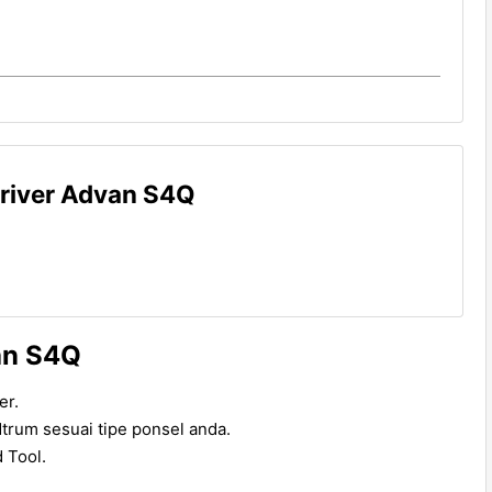
river Advan S4Q
an S4Q
er.
trum sesuai tipe ponsel anda.
 Tool.