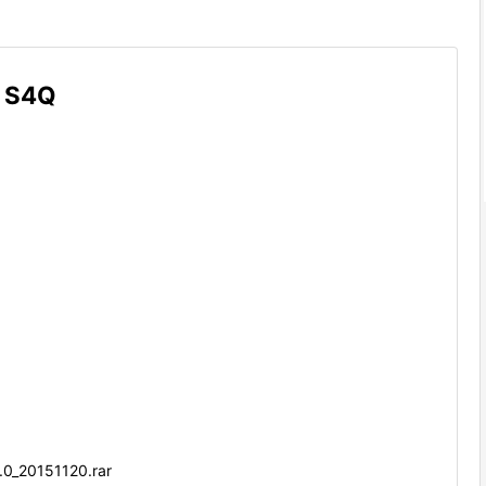
n S4Q
_20151120.rar