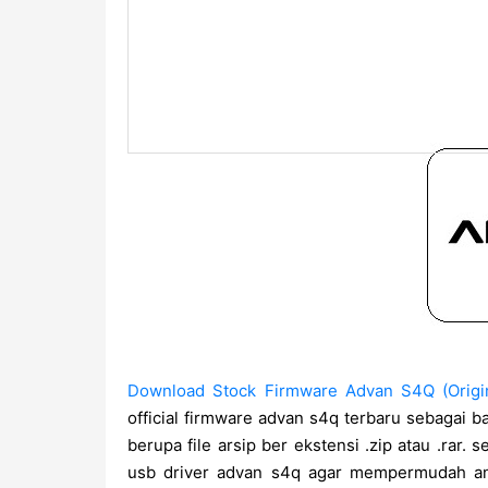
Download Stock Firmware Advan S4Q (Origin
official firmware advan s4q terbaru sebagai b
berupa file arsip ber ekstensi .zip atau .rar. 
usb driver advan s4q agar mempermudah an