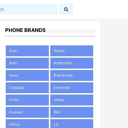
PHONE BRANDS
Acer
Advan
Aldo
Andromax
Asus
Brandcode
Coolpad
Evercoss
Fortis
Himax
Huawei
IMO
Infinix
LG