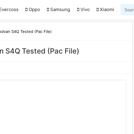
Evercoss
Oppo
Samsung
Vivo
Xiaomi
dvan S4Q Tested (Pac File)
 S4Q Tested (Pac File)